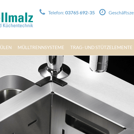
Telefon:
03765 692-35
Geschäftsze
PÜLEN
MÜLLTRENNSYSTEME
TRAG- UND STÜTZELEMENTE